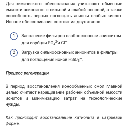
Для химического обессоливания учитывают обменные
емкости анионитов с сильной и слабой основой, а также
способность первых поглощать анионы слабых кислот.
Ионное обессоливание состоит из двух этапов:
Заполнение фильтров слабоосновным анионитом
2-
—
для сорбции SO
и Cl
.
4
Загрузка сильноосновных анионитов в фильтры
—
для поглощения ионов HSiO
.
3
Процесс регенерации
В период восстановления ионообменных смол главной
целью считают наращивание рабочей объемной емкости
ионитов и минимизацию затрат на технологические
нужды.
Как происходит восстановление катионита в натриевой
форме.