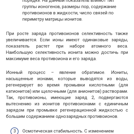
порядке. На данный показатель влияют тип
группы ионогенов, размеры пор, содержание
противоионов в жидкости, число связей по
периметру матрицы ионитов.
При росте заряда противоионов селективность также
увеличивается. Если ионы имеют одинаковые заряды,
показатель растет при наборе атомного веса.
Наибольшую селективность ионита можно достичь при
максимуме веса противоиона и его заряда.
Ионный процесс – явление обратимое. Иониты,
насыщенные ионами, которые выводятся из воды,
регенерирует во время промывки кислотными (для
катионитов) или щелочными (для анионитов) растворами.
Так, противоионы, имеющие заряд 2, подвергаются
вытеснению из ионитов противоионами с единичным
зарядом при промывке регенерационной жидкостью с
большим содержанием однозарядных противоионов.
Осмотическая стабильность. С изменением