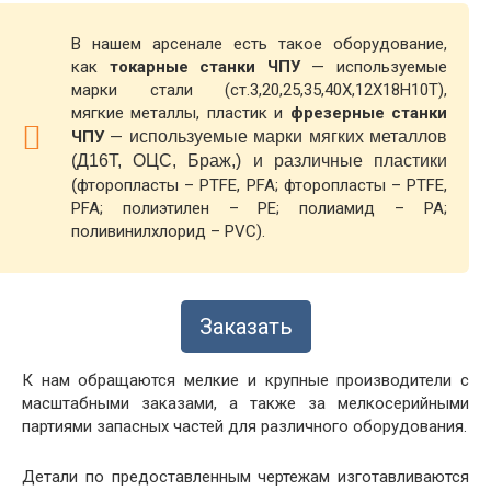
В нашем арсенале есть такое оборудование,
как
токарные станки ЧПУ
— используемые
марки стали (ст.3,20,25,35,40Х,12Х18Н10Т),
мягкие металлы, пластик и
фрезерные станки
ЧПУ
—
используемые марки мягких металлов
(Д16Т, ОЦС, Браж,) и различные пластики
(
фторопласты – PTFE, PFA; фторопласты – PTFE,
PFA; полиэтилен – PE; полиамид – PA;
поливинилхлорид – PVC).
Заказать
К нам обращаются мелкие и крупные производители с
масштабными заказами, а также за мелкосерийными
партиями запасных частей для различного оборудования.
Детали по предоставленным чертежам изготавливаются