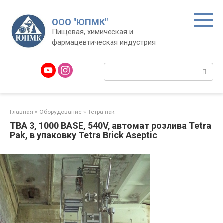
Перейти
к
ООО "ЮПМК"
контенту
Пищевая, химическая и
фармацевтическая индустрия
Поиск:
Главная
»
Оборудование
»
Тетра-пак
TBA 3, 1000 BASE, 540V, автомат розлива Tetra
Pak, в упаковку Tetra Brick Aseptic