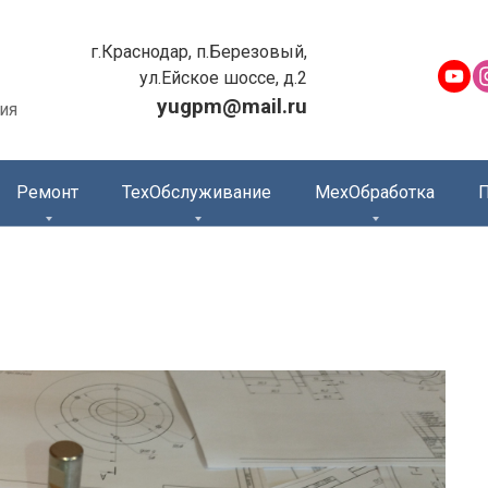
г.Краснодар, п.Березовый,
ул.Ейское шоссе, д.2
yugpm@mail.ru
ия
Ремонт
ТехОбслуживание
МехОбработка